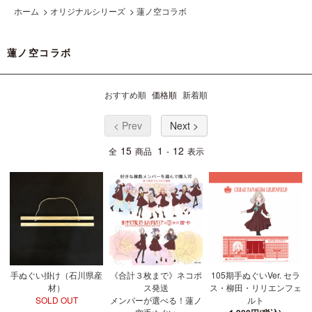
ホーム
>
オリジナルシリーズ
>
蓮ノ空コラボ
蓮ノ空コラボ
おすすめ順
価格順
新着順
< Prev
Next >
15
1
12
全
商品
-
表示
手ぬぐい掛け（石川県産
《合計３枚まで》ネコポ
105期手ぬぐいVer. セラ
材）
ス発送
ス・柳田・リリエンフェ
SOLD OUT
メンバーが選べる！蓮ノ
ルト