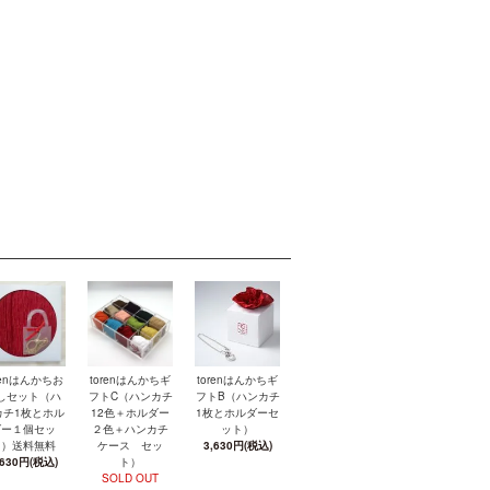
renはんかちお
torenはんかちギ
torenはんかちギ
しセット（ハ
フトC（ハンカチ
フトB（ハンカチ
カチ1枚とホル
12色＋ホルダー
1枚とホルダーセ
ダー１個セッ
２色＋ハンカチ
ット）
ト）送料無料
ケース セッ
3,630円(税込)
,630円(税込)
ト）
SOLD OUT