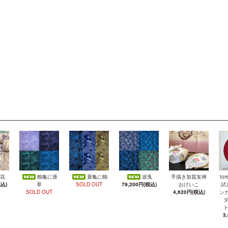
花
鶴亀に唐
蓑亀に鶴
波兎
手描き加賀友禅
to
税込)
草
SOLD OUT
79,200円(税込)
おけいこ
試
SOLD OUT
4,620円(税込)
ン
3