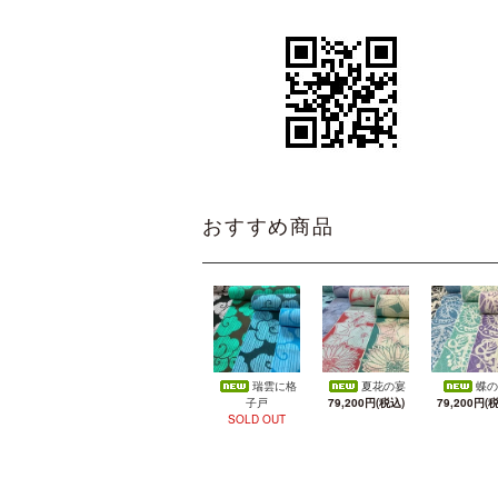
おすすめ商品
瑞雲に格
夏花の宴
蝶の
子戸
79,200円(税込)
79,200円(
SOLD OUT