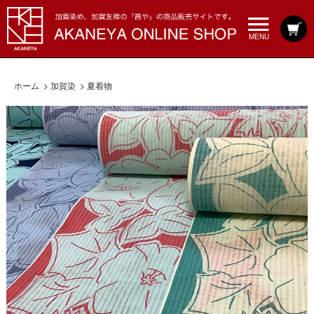
MENU
ホーム
>
加賀染
>
夏着物