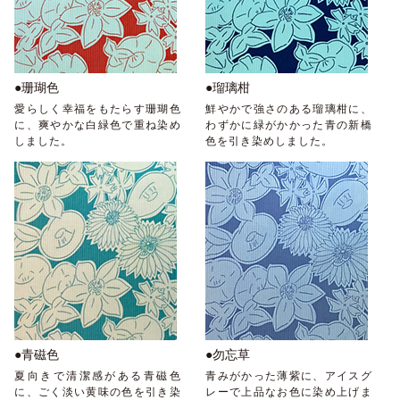
●珊瑚色
●瑠璃柑
愛らしく幸福をもたらす珊瑚色
鮮やかで強さのある瑠璃柑に、
に、爽やかな白緑色で重ね染め
わずかに緑がかかった青の新橋
しました。
色を引き染めしました。
●青磁色
●勿忘草
夏向きで清潔感がある青磁色
青みがかった薄紫に、アイスグ
に、ごく淡い黄味の色を引き染
レーで上品なお色に染め上げま