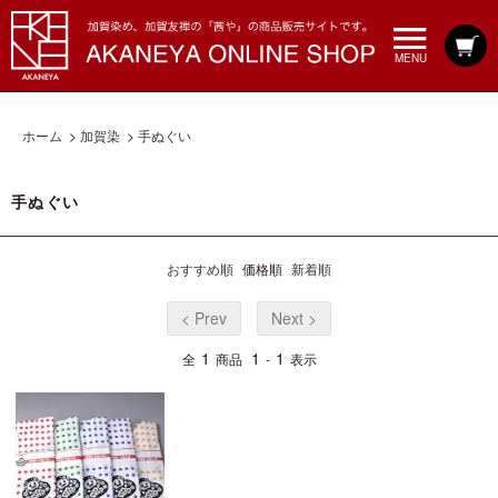
MENU
ホーム
>
加賀染
>
手ぬぐい
手ぬぐい
おすすめ順
価格順
新着順
< Prev
Next >
1
1
1
全
商品
-
表示