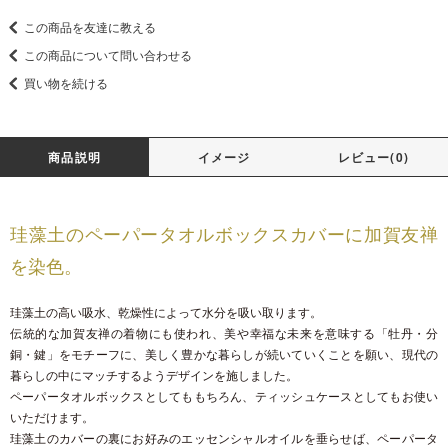
この商品を友達に教える
この商品について問い合わせる
買い物を続ける
商品説明
イメージ
レビュー(0)
珪藻土のペーパータオルボックスカバーに加賀友禅
を染色。
珪藻土の高い吸水、乾燥性によって水分を吸い取ります。
伝統的な加賀友禅の着物にも使われ、美や幸福な未来を意味する「牡丹・分
銅・鍵」をモチーフに、美しく豊かな暮らしが続いていくことを願い、現代の
暮らしの中にマッチするようデザインを施しました。
ペーパータオルボックスとしてももちろん、ティッシュケースとしてもお使い
いただけます。
珪藻土のカバーの裏にお好みのエッセンシャルオイルを垂らせば、ペーパータ