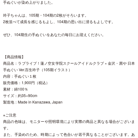
手ぬぐいが染め上がりました。
吟子ちゃんは、105期・104期の2枚がそろいます。
2枚並べて成長を感じるもよし、104期の思い出に浸るもよしです。
ぜひ、104期生の手ぬぐいをあなたの毎日にお迎えください。
【商品情報】
商品名：ラブライブ！蓮ノ空女学院スクールアイドルクラブ × 金沢・茜や 日本
手ぬぐい Ver.百生吟子（105期イラスト）
内容：手ぬぐい１枚
販売価格：1,900円（税込）
素材：綿100％
サイズ：約35×90cm
製造地：Made in Kanazawa, Japan
※ご注意
商品の色味は、モニターや照明環境により実際の商品と異なる場合がございま
す。
また、手染めのため、時期によって色合いが若干異なることがございます。あ